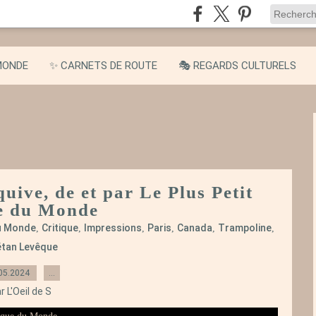
MONDE
✨ CARNETS DE ROUTE
🎭 REGARDS CULTURELS
quive, de et par Le Plus Petit
e du Monde
du Monde
Critique
Impressions
Paris
Canada
Trampoline
,
,
,
,
,
,
tan Levêque
05.2024
…
r L'Oeil de S