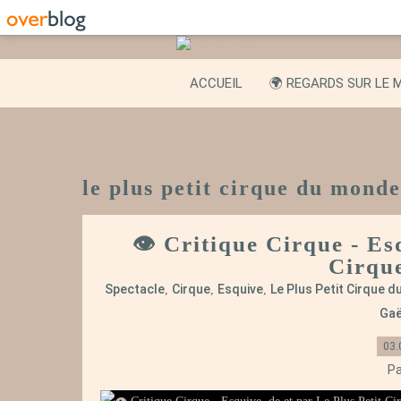
ACCUEIL
🌍 REGARDS SUR LE 
le plus petit cirque du monde
👁️ Critique Cirque - Es
Cirqu
Spectacle
Cirque
Esquive
Le Plus Petit Cirque 
,
,
,
Gaë
03.
Pa