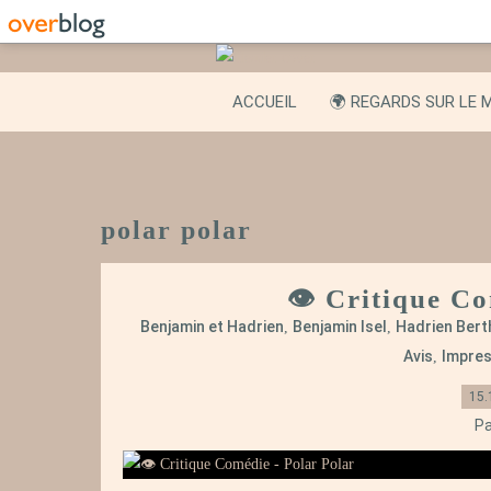
ACCUEIL
🌍 REGARDS SUR LE 
polar polar
👁️ Critique C
Benjamin et Hadrien
Benjamin Isel
Hadrien Bert
,
,
Avis
Impres
,
15.
Pa