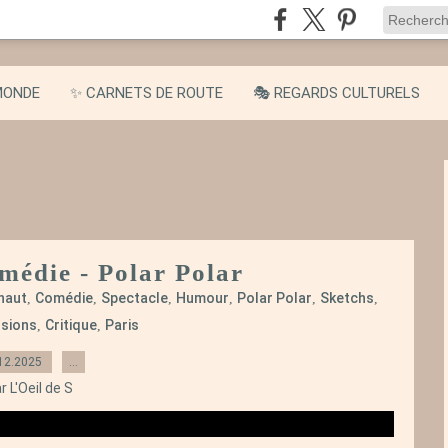
MONDE
✨ CARNETS DE ROUTE
🎭 REGARDS CULTURELS
omédie - Polar Polar
haut
Comédie
Spectacle
Humour
Polar Polar
Sketchs
,
,
,
,
,
,
sions
Critique
Paris
,
,
12.2025
…
r L'Oeil de S