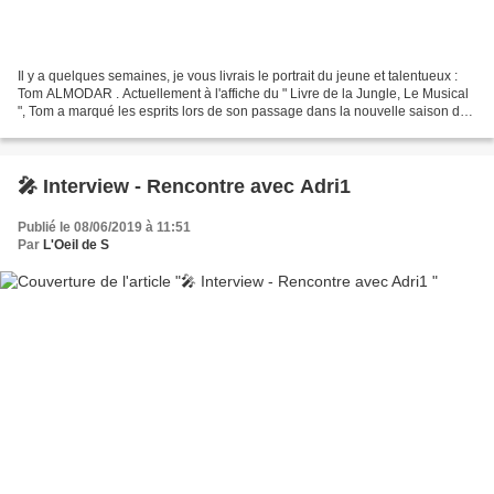
Il y a quelques semaines, je vous livrais le portrait du jeune et talentueux :
Tom ALMODAR . Actuellement à l'affiche du " Livre de la Jungle, Le Musical
", Tom a marqué les esprits lors de son passage dans la nouvelle saison de
The Voice samedi 18 janvier...
🎤 Interview - Rencontre avec Adri1
Publié le 08/06/2019 à 11:51
Par
L'Oeil de S