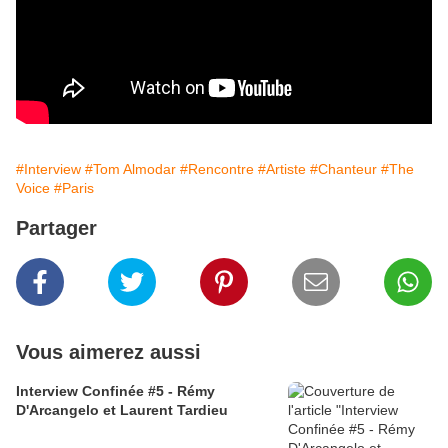
#Interview
#Tom Almodar
#Rencontre
#Artiste
#Chanteur
#The
Voice
#Paris
Partager
Vous aimerez aussi
Interview Confinée #5 - Rémy
D'Arcangelo et Laurent Tardieu