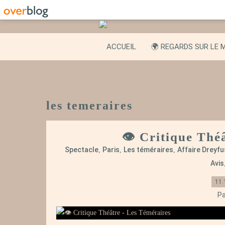
ACCUEIL
🌍 REGARDS SUR LE 
les temeraires
👁️ Critique Thé
Spectacle
Paris
Les téméraires
Affaire Dreyfu
,
,
,
Avis
11.
Pa