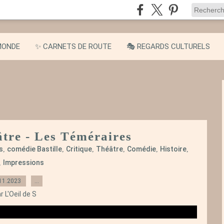
MONDE
✨ CARNETS DE ROUTE
🎭 REGARDS CULTURELS
âtre - Les Téméraires
s
comédie Bastille
Critique
Théâtre
Comédie
Histoire
,
,
,
,
,
,
Impressions
,
11.2023
…
r L'Oeil de S