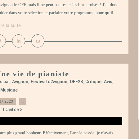
Avignon le OFF mais il ne peut pas rester les bras croisés ! J’ai donc
aider dans votre sélection et parfaire votre programme pour qu’il...
ire la suite
ne vie de pianiste
sical
Avignon
Festival d'Avignon
OFF23
Critique
Avis
,
,
,
,
,
,
Musique
07.2023
…
r L'Oeil de S
otre plus grand bonheur. Effectivement, l'année passée, je n'avais