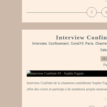
L
Interview Confin
Interview
Confinement
Covid19
Paris
Chante
,
,
,
,
Caba
28.
Pa
Interview Confinée de la chanteuse-comédienne Sophie
offre des covers et participe à de nombreux projets musica
L