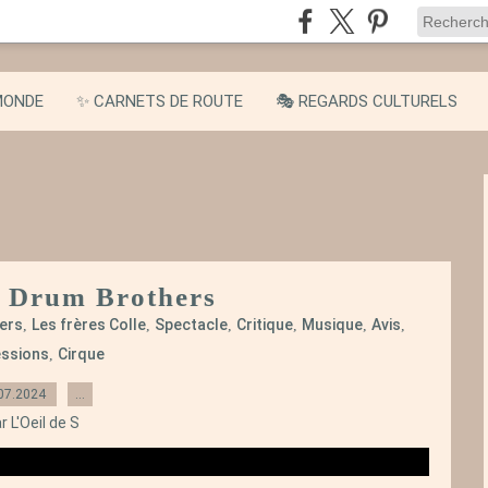
MONDE
✨ CARNETS DE ROUTE
🎭 REGARDS CULTURELS
- Drum Brothers
ers
Les frères Colle
Spectacle
Critique
Musique
Avis
,
,
,
,
,
,
ssions
Cirque
,
07.2024
…
r L'Oeil de S