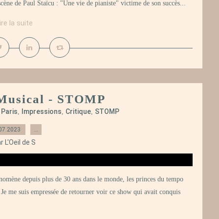
cène de Paul Staïcu : "Une vie de pianiste" victime de son succès...
ire la suite
e Musical - STOMP
Paris
Impressions
Critique
STOMP
,
,
,
,
07.2023
…
r L'Oeil de S
omène depuis plus de 30 ans dans le monde, les princes du tempo
! Je me suis empressée de retourner voir ce show qui avait conquis