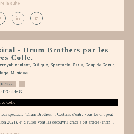
ire la suite
sical - Drum Brothers par les
es Colle.
ncroyable talent
Critique
Spectacle
Paris
Coup de Coeur
,
,
,
,
,
lage
Musique
,
10.2022
…
r L'Oeil de S
 leur spectacle "Drum Brothers" . Certains d'entre vous les ont peut-
on 2021), et d'autres vont les découvrir grâce à cet article (enfin...