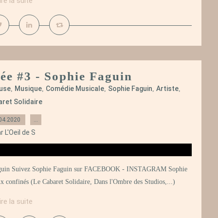
ire la suite
ée #3 - Sophie Faguin
use
Musique
Comédie Musicale
Sophie Faguin
Artiste
,
,
,
,
,
ret Solidaire
04.2020
…
r L'Oeil de S
 Faguin Suivez Sophie Faguin sur FACEBOOK - INSTAGRAM Sophie
ux confinés (Le Cabaret Solidaire, Dans l'Ombre des Studios,...)
ire la suite