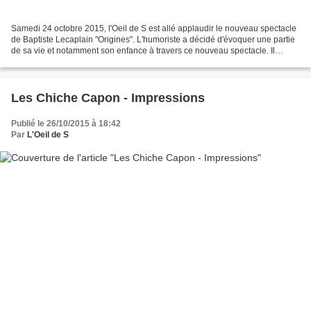
Samedi 24 octobre 2015, l'Oeil de S est allé applaudir le nouveau spectacle
de Baptiste Lecaplain "Origines". L'humoriste a décidé d'évoquer une partie
de sa vie et notamment son enfance à travers ce nouveau spectacle. Il
propose donc un spectacle plus...
Les Chiche Capon - Impressions
Publié le 26/10/2015 à 18:42
Par
L'Oeil de S