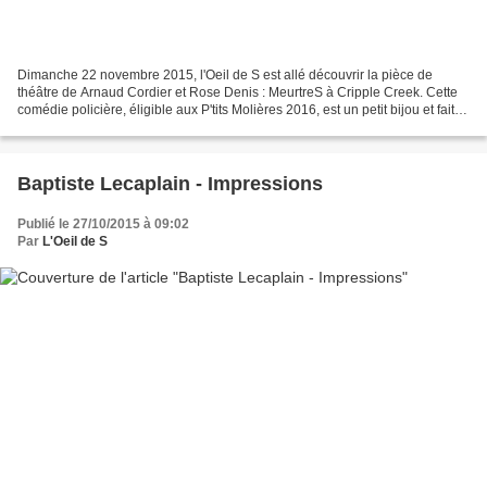
Dimanche 22 novembre 2015, l'Oeil de S est allé découvrir la pièce de
théâtre de Arnaud Cordier et Rose Denis : MeurtreS à Cripple Creek. Cette
comédie policière, éligible aux P'tits Molières 2016, est un petit bijou et fait
du bien au moral. Retour sur...
Baptiste Lecaplain - Impressions
Publié le 27/10/2015 à 09:02
Par
L'Oeil de S