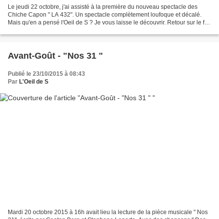
Le jeudi 22 octobre, j'ai assisté à la première du nouveau spectacle des
Chiche Capon " LA 432". Un spectacle complètement loufoque et décalé.
Mais qu'en a pensé l'Oeil de S ? Je vous laisse le découvrir. Retour sur le fil
rouge de "LA 432" Clowns sous...
Avant-Goût - "Nos 31 "
Publié le 23/10/2015 à 08:43
Par
L'Oeil de S
Mardi 20 octobre 2015 à 16h avait lieu la lecture de la pièce musicale " Nos