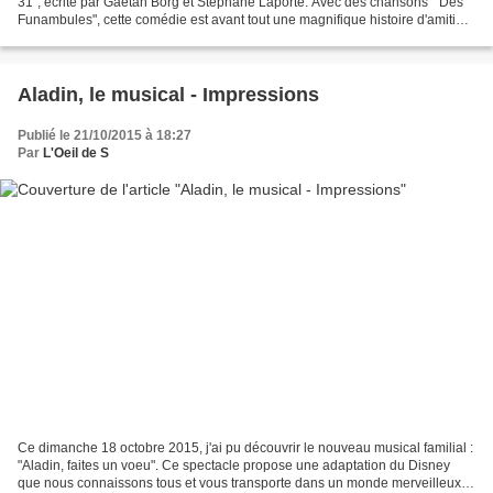
31", écrite par Gaetan Borg et Stephane Laporte. Avec des chansons " Des
Funambules", cette comédie est avant tout une magnifique histoire d'amitié.
L'Oeil de S vous dévoile...
Aladin, le musical - Impressions
Publié le 21/10/2015 à 18:27
Par
L'Oeil de S
Ce dimanche 18 octobre 2015, j'ai pu découvrir le nouveau musical familial :
"Aladin, faites un voeu". Ce spectacle propose une adaptation du Disney
que nous connaissons tous et vous transporte dans un monde merveilleux et