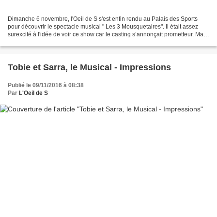
Dimanche 6 novembre, l'Oeil de S s'est enfin rendu au Palais des Sports
pour découvrir le spectacle musical " Les 3 Mousquetaires". Il était assez
surexcité à l'idée de voir ce show car le casting s’annonçait prometteur. Mais
qu'en-est-il de ses impressions...
Tobie et Sarra, le Musical - Impressions
Publié le 09/11/2016 à 08:38
Par
L'Oeil de S