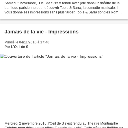
Samedi 5 novembre, l'Oeil de S s'est rendu avec joie dans un théâtre de la
banlieue parisienne pour découvrir Tobie & Sarra, la comédie musicale. Il
vous donne ses impressions sans plus tarder. Tobie & Sarra sont les Roméo
et Juliette biblique à ceci...
Jamais de la vie - Impressions
Publié le 04/11/2016 à 17:40
Par
L'Oeil de S
Mercredi 2 novembre 2016, l'Oeil de S s'est rendu au Théâtre Montmartre
Galabru pour découvrir la pièce "Jamais de la vie". Cette pièce de théâtre au