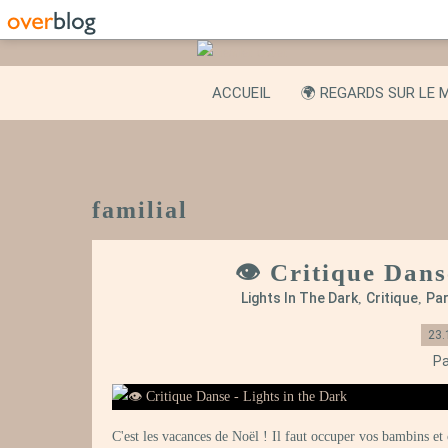
ACCUEIL
🌍 REGARDS SUR LE 
familial
👁️ Critique Dans
Lights In The Dark
Critique
Par
,
,
23.
Pa
C'est les vacances de Noël ! Il faut occuper vos bambins et 