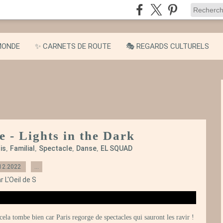
MONDE
✨ CARNETS DE ROUTE
🎭 REGARDS CULTURELS
e - Lights in the Dark
is
Familial
Spectacle
Danse
EL SQUAD
,
,
,
,
12.2022
…
r L'Oeil de S
cela tombe bien car Paris regorge de spectacles qui sauront les ravir !