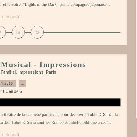
r et le votre :"Lights in the Dark" par la compagnie japonaise...
ire la suite
e Musical - Impressions
Familial
Impressions
Paris
,
,
,
11.2016
…
r L'Oeil de S
n théâtre de la banlieue parisienne pour découvrir Tobie & Sarra, la
rder. Tobie & Sarra sont les Roméo et Juliette biblique à ceci...
ire la suite