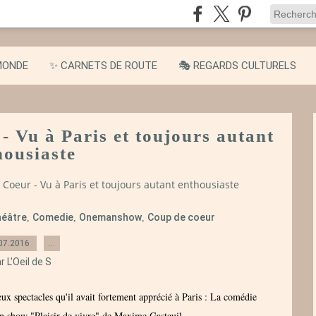
MONDE
✨ CARNETS DE ROUTE
🎭 REGARDS CULTURELS
 Vu à Paris et toujours autant
housiaste
Coeur - Vu à Paris et toujours autant enthousiaste
éâtre
Comedie
Onemanshow
Coup de coeur
,
,
,
07.2016
…
r L'Oeil de S
ux spectacles qu'il avait fortement apprécié à Paris : La comédie
n show "Plaisir de vivre" de Maxime Gasteuil.