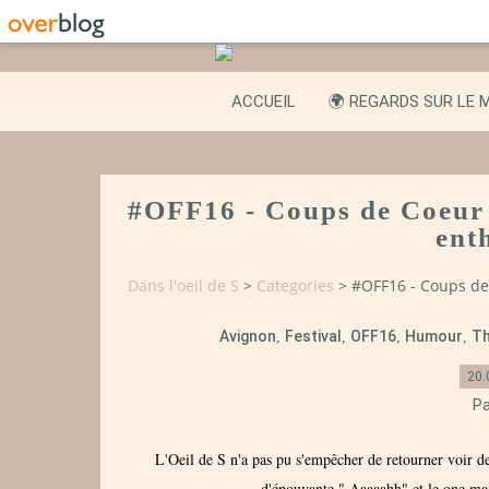
ACCUEIL
🌍 REGARDS SUR LE 
#OFF16 - Coups de Coeur -
ent
Dans l'oeil de S
>
Categories
>
#OFF16 - Coups de 
Avignon
Festival
OFF16
Humour
Th
,
,
,
,
20.
Pa
L'Oeil de S n'a pas pu s'empêcher de retourner voir de
d'épouvante " Aaaaahh" et le one ma