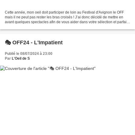
Cette année, mon oeil doit participer de loin au Festival d'Avignon le OFF
mais il ne peut pas rester les bras croisés ! J’ai donc décidé de mettre en
avant quelques spectacles afin de vous aider dans votre sélection et parfaire
votre programme pour qu’il...
🎭 OFF24 - L'Impatient
Publié le 08/07/2024 à 23:00
Par
L'Oeil de S