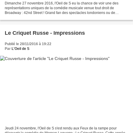
Dimanche 27 novembre 2016, l'Oeil de S eu la chance de voir une des
représentations uniques de la comédie musicale venue tout droit de
Broadway : 42nd Street ! Grand fan des spectacles londoniens ou de
Broadway, l'Oeil de S savait qu'il ne serait pas...
Le Criquet Russe - Impressions
Publié le 28/11/2016 à 19:22
Par
L'Oeil de S
Jeudi 24 novembre, l'Oeil de S s'est rendu aux Feux de la rampe pour
découvrir la comédie de Morgan Laquerre : Le Criquet Russe. Cette année