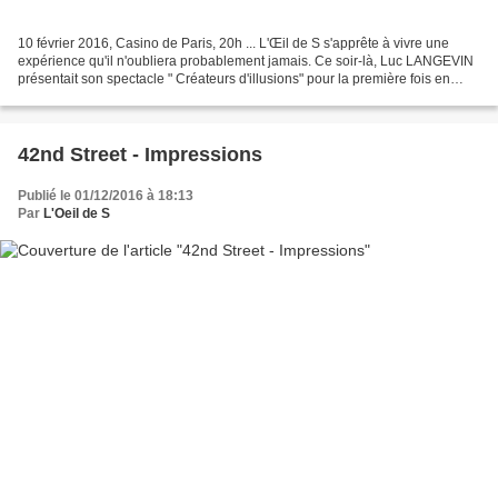
10 février 2016, Casino de Paris, 20h ... L'Œil de S s'apprête à vivre une
expérience qu'il n'oubliera probablement jamais. Ce soir-là, Luc LANGEVIN
présentait son spectacle " Créateurs d'illusions" pour la première fois en
Europe. Fasciné depuis toujours...
42nd Street - Impressions
Publié le 01/12/2016 à 18:13
Par
L'Oeil de S