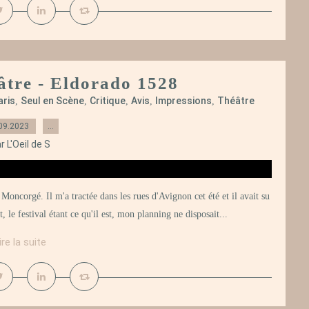
éâtre - Eldorado 1528
aris
Seul en Scène
Critique
Avis
Impressions
Théâtre
,
,
,
,
,
09.2023
…
r L'Oeil de S
oncorgé. Il m'a tractée dans les rues d'Avignon cet été et il avait su
 le festival étant ce qu'il est, mon planning ne disposait...
ire la suite