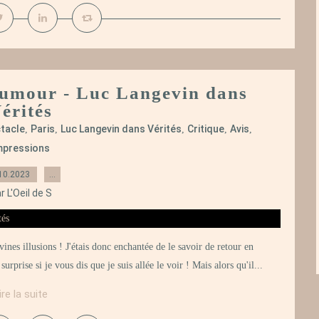
 Humour - Luc Langevin dans
érités
tacle
Paris
Luc Langevin dans Vérités
Critique
Avis
,
,
,
,
,
mpressions
10.2023
…
r L'Oeil de S
nes illusions ! J'étais donc enchantée de le savoir de retour en
rprise si je vous dis que je suis allée le voir ! Mais alors qu'il...
ire la suite