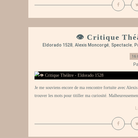
👁️ Critique Th
Eldorado 1528
Alexis Moncorgé
Spectacle
P
,
,
,
16.
Pa
Je me souviens encore de ma rencontre fortuite avec Alexis M
trouver les mots pour titiller ma curiosité. Malheureusement,
L