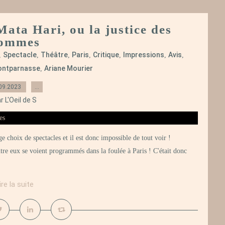
Mata Hari, ou la justice des
ommes
Spectacle
Théâtre
Paris
Critique
Impressions
Avis
,
,
,
,
,
,
,
Montparnasse
Ariane Mourier
,
09.2023
…
r L'Oeil de S
choix de spectacles et il est donc impossible de tout voir !
tre eux se voient programmés dans la foulée à Paris ! C'était donc
ire la suite