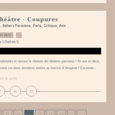
Théâtre - Coupures
s
Béliers Parisiens
Paris
Critique
Avis
,
,
,
,
09.2023
…
r L'Oeil de S
habitudes et surtout le chemin des théâtres parisiens ! Ni une ni deux,
 ratée ces deux dernières années au festival d'Avignon ! Encensée...
ire la suite