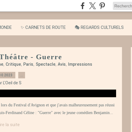
MONDE
✨ CARNETS DE ROUTE
🎭 REGARDS CULTURELS
 Théâtre - Guerre
ne
Critique
Paris
Spectacle
Avis
Impressions
,
,
,
,
,
10.2023
…
r L'Oeil de S
 lors du Festival d'Avignon et que j'avais malheureusement pas réussi
Louis-Ferdinand Céline : "Guerre" avec le jeune comédien Benjamin...
ire la suite