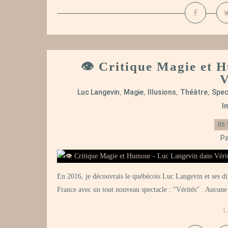
👁️ Critique Magie et
V
Luc Langevin
Magie
Illusions
Théâtre
Spec
,
,
,
,
I
05.
Pa
En 2016, je découvrais le québécois Luc Langevin et ses divi
France avec un tout nouveau spectacle : "Vérités" . Aucune su
L