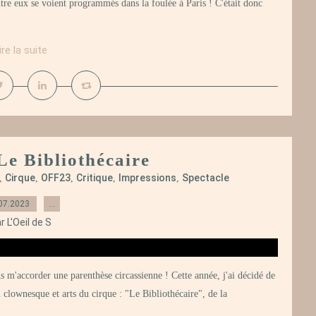
tre eux se voient programmés dans la foulée à Paris ! C'était donc
ire la suite
Le Bibliothécaire
Cirque
OFF23
Critique
Impressions
Spectacle
,
,
,
,
,
07.2023
…
r L'Oeil de S
s m'accorder une parenthèse circassienne ! Cette année, j'ai décidé de
 clownesque et arts du cirque : "Le Bibliothécaire", de la