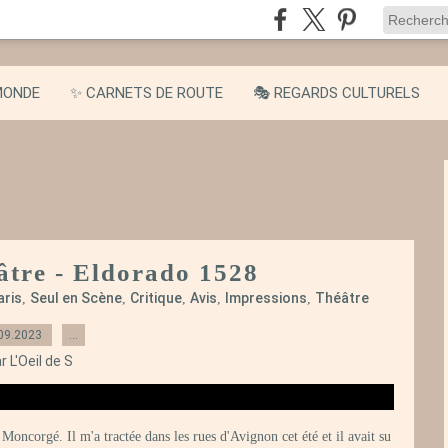
MONDE
✨ CARNETS DE ROUTE
🎭 REGARDS CULTURELS
éâtre - Eldorado 1528
aris
Seul en Scène
Critique
Avis
Impressions
Théâtre
,
,
,
,
,
09.2023
…
r L'Oeil de S
oncorgé. Il m'a tractée dans les rues d'Avignon cet été et il avait su