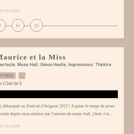
ire la suite
aurice et la Miss
ectacle
Music Hall
Simon Heulle
Impressions
Théâtre
,
,
,
,
07.2023
…
r L'Oeil de S
t) débarquée au Festival d'Avignon 2023 ! A peine le temps de poser
cinée depuis mon enfance par l'univers du music-hall, j'étais à la...
ire la suite