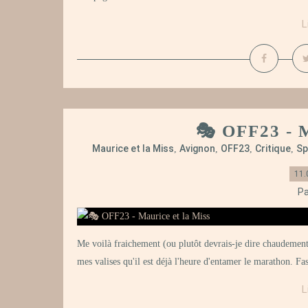
L
🎭 OFF23 - M
Maurice et la Miss
Avignon
OFF23
Critique
Sp
,
,
,
,
11.
Pa
Me voilà fraichement (ou plutôt devrais-je dire chaudemen
mes valises qu'il est déjà l'heure d'entamer le marathon. Fas
L