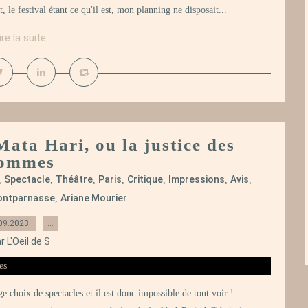
 le festival étant ce qu'il est, mon planning ne disposait...
ire la suite
Mata Hari, ou la justice des
ommes
Spectacle
Théâtre
Paris
Critique
Impressions
Avis
,
,
,
,
,
,
,
Montparnasse
Ariane Mourier
,
09.2023
…
r L'Oeil de S
choix de spectacles et il est donc impossible de tout voir !