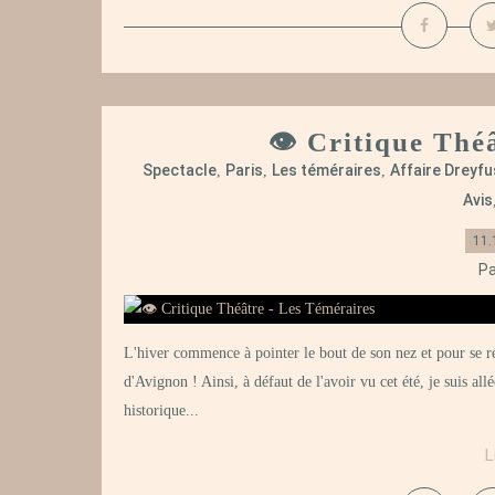
👁️ Critique Thé
Spectacle
Paris
Les téméraires
Affaire Dreyfu
,
,
,
Avis
11.
Pa
L'hiver commence à pointer le bout de son nez et pour se r
d'Avignon ! Ainsi, à défaut de l'avoir vu cet été, je suis a
historique...
L