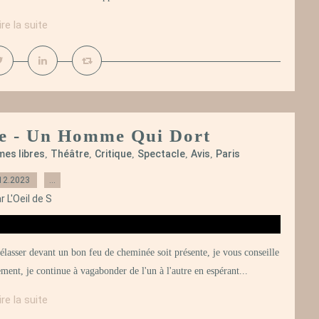
ire la suite
tre - Un Homme Qui Dort
mes libres
Théâtre
Critique
Spectacle
Avis
Paris
,
,
,
,
,
12.2023
…
r L'Oeil de S
 prélasser devant un bon feu de cheminée soit présente, je vous conseille
ement, je continue à vagabonder de l'un à l'autre en espérant...
ire la suite