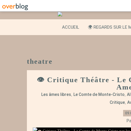
ACCUEIL
🌍 REGARDS SUR LE 
theatre
👁️ Critique Théâtre - Le
Ame
Les âmes libres
Le Comte de Monte-Cristo
A
,
,
Critique
Av
,
09.
Pa