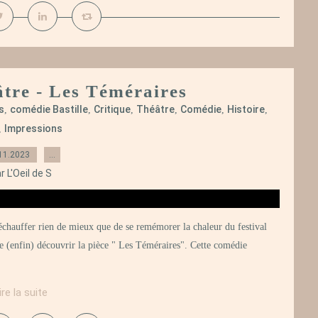
âtre - Les Téméraires
s
comédie Bastille
Critique
Théâtre
Comédie
Histoire
,
,
,
,
,
,
Impressions
,
11.2023
…
r L'Oeil de S
échauffer rien de mieux que de se remémorer la chaleur du festival
llée (enfin) découvrir la pièce " Les Téméraires". Cette comédie
ire la suite