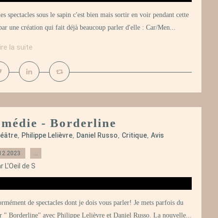
s spectacles sous le sapin c'est bien mais sortir en voir pendant cette
par une création qui fait déjà beaucoup parler d'elle : Car/Men...
ire la suite
omédie - Borderline
éâtre
Philippe Lelièvre
Daniel Russo
Critique
Avis
,
,
,
,
12.2023
…
r L'Oeil de S
 énormément de spectacles dont je dois vous parler! Je mets parfois du
r " Borderline" avec Philippe Lelièvre et Daniel Russo. La nouvelle...