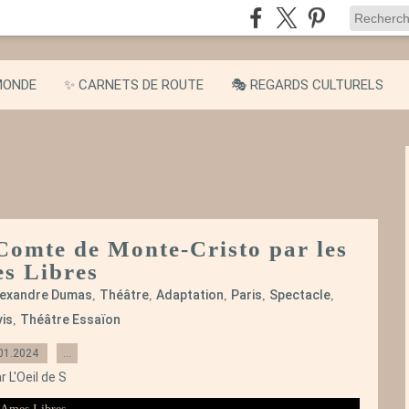
MONDE
✨ CARNETS DE ROUTE
🎭 REGARDS CULTURELS
 Comte de Monte-Cristo par les
s Libres
lexandre Dumas
Théâtre
Adaptation
Paris
Spectacle
,
,
,
,
,
is
Théâtre Essaïon
,
01.2024
…
r L'Oeil de S