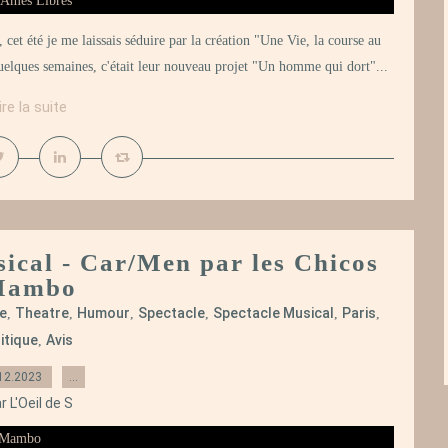
 cet été je me laissais séduire par la création "Une Vie, la course au
elques semaines, c'était leur nouveau projet "Un homme qui dort"...
ire la suite
sical - Car/Men par les Chicos
Mambo
e
Theatre
Humour
Spectacle
Spectacle Musical
Paris
,
,
,
,
,
,
itique
Avis
,
12.2023
…
r L'Oeil de S